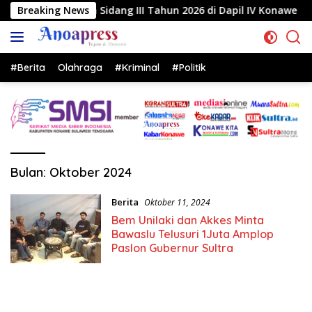
Langsung
a Sidang III Tahun 2026 di Dapil IV Konawe
Breaking News
Reses di
ke
konten
#Berita
Olahraga
#Kriminal
#Politik
Bulan:
Oktober 2024
Berita
Oktober 11, 2024
Bem Unilaki dan Akkes Minta
Bawaslu Telusuri 1Juta Amplop
Paslon Gubernur Sultra