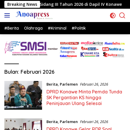
Langsung
Sidang III Tahun 2026 di Dapil IV Konawe
Breaking News
Reses di La
ke
konten
#Berita
Olahraga
#Kriminal
#Politik
Bulan:
Februari 2026
Berita
,
Parlemen
Februari 26, 2026
DPRD Konawe Minta Pemda Tunda
SK Pergantian KS hingga
Peninjauan Ulang Selesai
Berita
,
Parlemen
Februari 26, 2026
DPRD Konawe Gelar RDP Soal