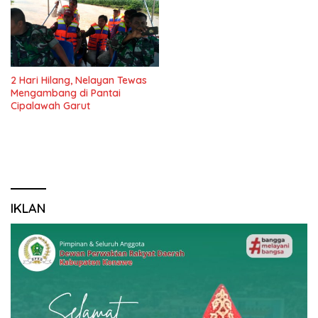
2 Hari Hilang, Nelayan Tewas
Mengambang di Pantai
Cipalawah Garut
IKLAN