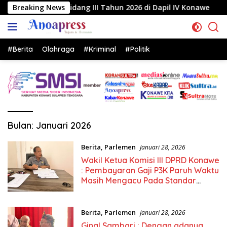
Langsung
dang III Tahun 2026 di Dapil IV Konawe
Breaking News
Reses di Labe
ke
konten
#Berita
Olahraga
#Kriminal
#Politik
Bulan:
Januari 2026
Berita
,
Parlemen
Januari 28, 2026
Wakil Ketua Komisi III DPRD Konawe
: Pembayaran Gaji P3K Paruh Waktu
Masih Mengacu Pada Standar
Lama
Berita
,
Parlemen
Januari 28, 2026
Ginal Sambari : Dengan adanya