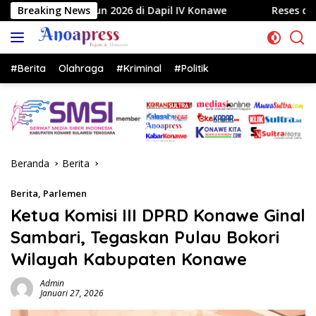
Langsung
 di Dapil IV Konawe
Breaking News
Reses di Labela, Anggota DPRD Su
ke
konten
#Berita
Olahraga
#Kriminal
#Politik
Beranda
Berita
Berita
,
Parlemen
Ketua Komisi III DPRD Konawe Ginal
Sambari, Tegaskan Pulau Bokori
Wilayah Kabupaten Konawe
Admin
Januari 27, 2026