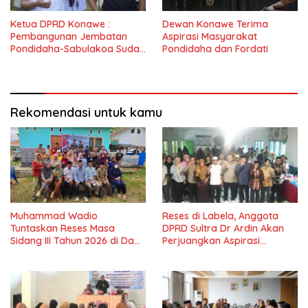
Ketua DPRD Konawe :
Dewan Konawe Terima
Pembangunan Jembatan
Aspirasi Masyarakat
Pondidaha-Sabulakoa Sudah
Pondidaha dan Fordati
Lama Dinantikan
Masyarakat
Rekomendasi untuk kamu
Muhammad Wadio
Reses di Labela, Anggota
Tuntaskan Reses Masa
DPRD Sultra Dr Ardin Akan
Sidang III Tahun 2026 di Dapil
Perjuangkan Aspirasi
IV Konawe
Masyarkat