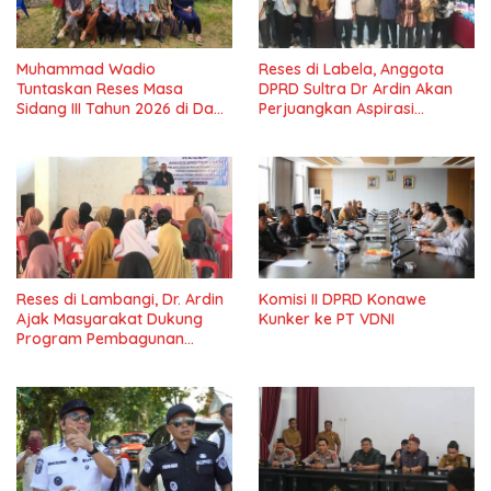
Muhammad Wadio
Reses di Labela, Anggota
Tuntaskan Reses Masa
DPRD Sultra Dr Ardin Akan
Sidang III Tahun 2026 di Dapil
Perjuangkan Aspirasi
IV Konawe
Masyarkat
Reses di Lambangi, Dr. Ardin
Komisi II DPRD Konawe
Ajak Masyarakat Dukung
Kunker ke PT VDNI
Program Pembagunan
Nasional