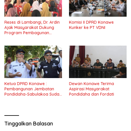
Reses di Lambangi, Dr. Ardin
Komisi II DPRD Konawe
Ajak Masyarakat Dukung
Kunker ke PT VDNI
Program Pembagunan
Nasional
Ketua DPRD Konawe :
Dewan Konawe Terima
Pembangunan Jembatan
Aspirasi Masyarakat
Pondidaha-Sabulakoa Sudah
Pondidaha dan Fordati
Lama Dinantikan
Masyarakat
Tinggalkan Balasan