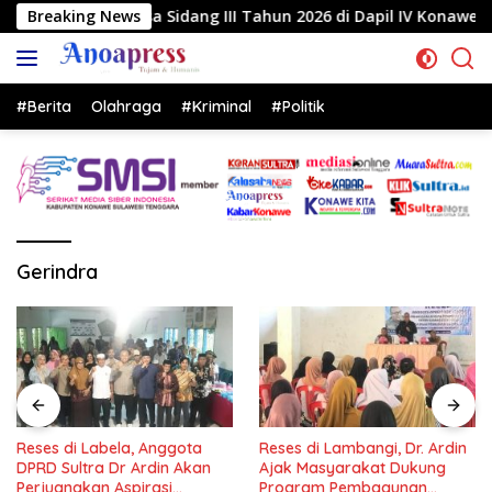
Langsung
a Sidang III Tahun 2026 di Dapil IV Konawe
Breaking News
Reses di
ke
konten
#Berita
Olahraga
#Kriminal
#Politik
Gerindra
Reses di Labela, Anggota
Reses di Lambangi, Dr. Ardin
DPRD Sultra Dr Ardin Akan
Ajak Masyarakat Dukung
Perjuangkan Aspirasi
Program Pembagunan