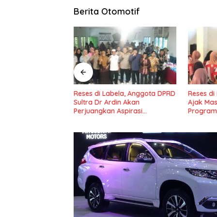
Berita Otomotif
adio Tuntaskan
Reses di Labela, Anggota DPRD
Reses di
idang III Tahun
Sultra Dr Ardin Akan
Ajak Ma
il IV Konawe
Perjuangkan Aspirasi
Program
Masyarkat
Nasional