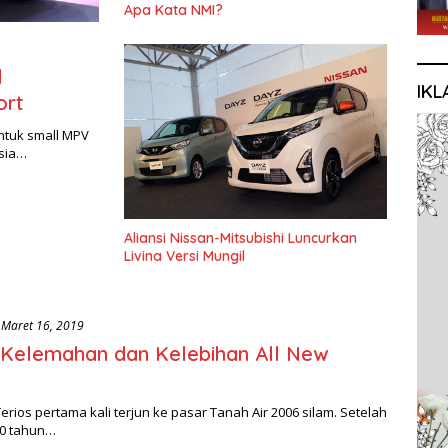
Apa Kata NMI?
l
IKL
ort
ntuk small MPV
esia…
Aliansi Nissan-Mitsubishi Luncurkan
Livina Versi Mungil
Maret 16, 2019
 Kelemahan dan Kelebihan All New
erios pertama kali terjun ke pasar Tanah Air 2006 silam. Setelah
0 tahun…