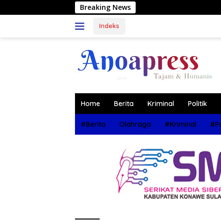
Langsung
Breaking News
Muh
ke
konten
Indeks
Home
Berita
Kriminal
Politik
#Berita
Olahraga
#Kriminal
#Po