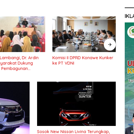
IKL
 Lambangi, Dr. Ardin
Komisi II DPRD Konawe Kunker
Ketu
syarakat Dukung
ke PT VDNI
Pemb
 Pembagunan
Pond
Lama
Sosok New Nissan Livina Terungkap,