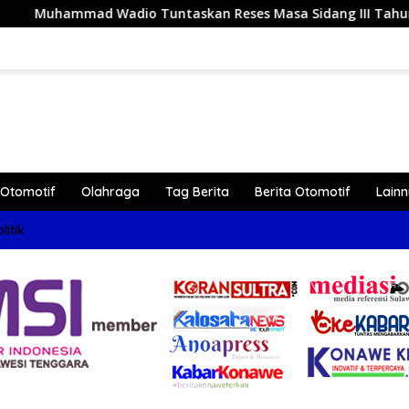
askan Reses Masa Sidang III Tahun 2026 di Dapil IV Konawe
Otomotif
Olahraga
Tag Berita
Berita Otomotif
Lain
litik