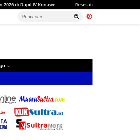
Reses di Labela, Anggota DPRD Sultra Dr Ardin Akan Per
nya