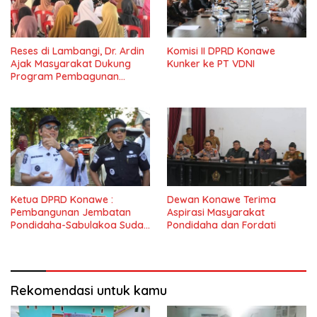
Reses di Lambangi, Dr. Ardin
Komisi II DPRD Konawe
Ajak Masyarakat Dukung
Kunker ke PT VDNI
Program Pembagunan
Nasional
Ketua DPRD Konawe :
Dewan Konawe Terima
Pembangunan Jembatan
Aspirasi Masyarakat
Pondidaha-Sabulakoa Sudah
Pondidaha dan Fordati
Lama Dinantikan
Masyarakat
Rekomendasi untuk kamu