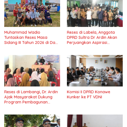
Muhammad Wadio
Reses di Labela, Anggota
Tuntaskan Reses Masa
DPRD Sultra Dr Ardin Akan
Sidang III Tahun 2026 di Dapil
Perjuangkan Aspirasi
IV Konawe
Masyarkat
Reses di Lambangi, Dr. Ardin
Komisi II DPRD Konawe
Ajak Masyarakat Dukung
Kunker ke PT VDNI
Program Pembagunan
Nasional