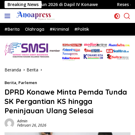
Langsung
2026 di Dapil IV Konawe
Breaking News
Reses di Labela, Anggota DPR
ke
konten
#Berita
Olahraga
#Kriminal
#Politik
Beranda
Berita
Berita
,
Parlemen
DPRD Konawe Minta Pemda Tunda
SK Pergantian KS hingga
Peninjauan Ulang Selesai
Admin
Februari 26, 2026