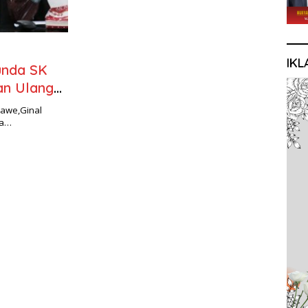
IKL
unda SK
an Ulang
nawe,Ginal
da…