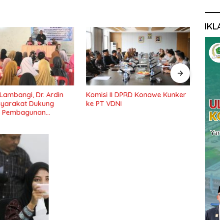
IKL
 Lambangi, Dr. Ardin
Komisi II DPRD Konawe Kunker
Ketu
syarakat Dukung
ke PT VDNI
Pemb
 Pembagunan
Pond
Lama