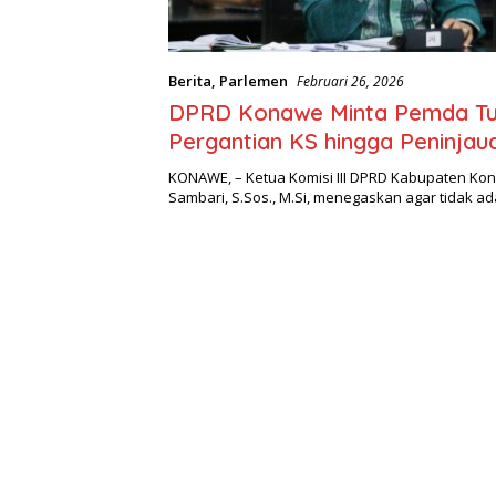
Berita
,
Parlemen
Februari 26, 2026
DPRD Konawe Minta Pemda T
Pergantian KS hingga Peninjau
Selesai
KONAWE, – Ketua Komisi III DPRD Kabupaten Ko
Sambari, S.Sos., M.Si, menegaskan agar tidak a