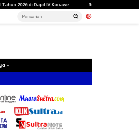
 IV Konawe
Reses di Labela, Anggota DPRD Sultra Dr Ar
nya