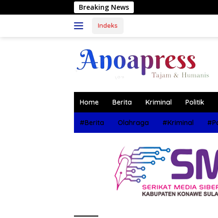
Langsung
Breaking News
Muhammad
ke
konten
Indeks
Home
Berita
Kriminal
Politik
#Berita
Olahraga
#Kriminal
#Po