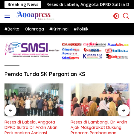
Langsung
Breaking News
Reses di Labela, Anggota DPRD Sultra Dr Ardin Akan Perju
ke
konten
#Berita
Olahraga
#Kriminal
#Politik
Pemda Tunda SK Pergantian KS
Reses di Lambangi, Dr. Ardin
Komisi II DPRD Konawe
Ajak Masyarakat Dukung
Kunker ke PT VDNI
Program Pembagunan