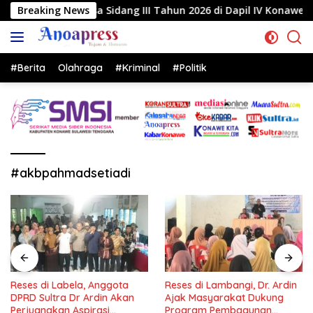
Langsung
a Sidang III Tahun 2026 di Dapil IV Konawe
Breaking News
Reses di 
ke
konten
#Berita
Olahraga
#Kriminal
#Politik
#akbpahmadsetiadi
Reses di Labela, Anggota
Reses di Lambangi, Dr. Ardin
DPRD Sultra Dr Ardin Akan
Ajak Masyarakat Dukung
Perjuangkan Aspirasi
Program Pembagunan