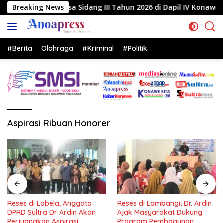
Langsung
a Sidang III Tahun 2026 di Dapil IV Konawe
Breaking News
Reses di
ke
konten
#Berita
Olahraga
#Kriminal
#Politik
Aspirasi Ribuan Honorer
Reses di Labela, Anggota
Reses di Lambangi, Dr. Ardin
DPRD Sultra Dr Ardin Akan
Ajak Masyarakat Dukung
Perjuangkan Aspirasi
Program Pembagunan