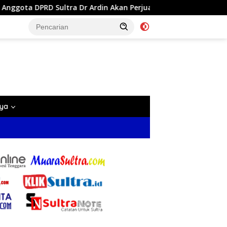
a Dr Ardin Akan Perjuangkan Aspirasi Masyarkat
Reses 
nya