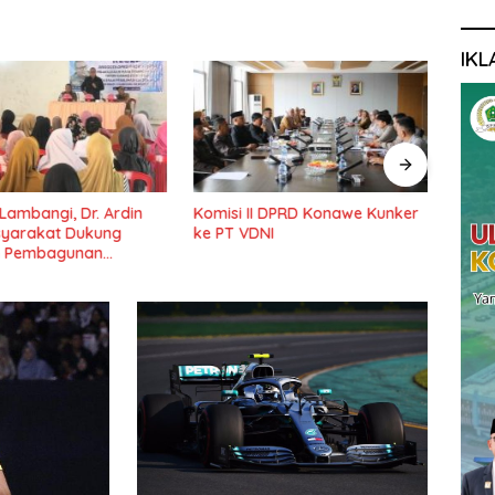
IKL
din
Komisi II DPRD Konawe Kunker
Ketua DPRD Konawe :
ke PT VDNI
Pembangunan Jemba
Pondidaha-Sabulako
Lama Dinantikan Mas