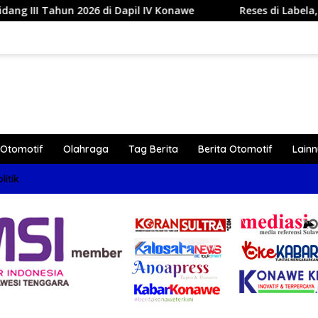
i Dapil IV Konawe
Reses di Labela, Anggota DPRD Sultr
Otomotif
Olahraga
Tag Berita
Berita Otomotif
Lain
litik