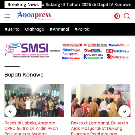
Langsung
a Sidang III Tahun 2026 di Dapil IV Konawe
Breaking News
Reses di
ke
konten
#Berita
Olahraga
#Kriminal
#Politik
Bupati Konawe
Reses di Labela, Anggota
Reses di Lambangi, Dr. Ardin
DPRD Sultra Dr Ardin Akan
Ajak Masyarakat Dukung
Perjuangkan Aspirasi
Program Pembagunan