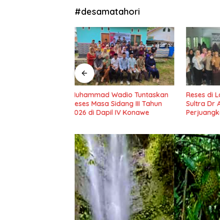
#desamatahori
adio Tuntaskan
Reses di Labela, Anggota DPRD
Reses di
idang III Tahun
Sultra Dr Ardin Akan
Ajak Ma
il IV Konawe
Perjuangkan Aspirasi
Program
Masyarkat
Nasional