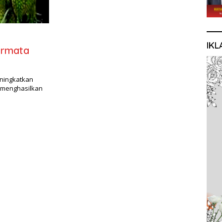
IKL
ermata
ningkatkan
 menghasilkan