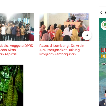
IKL
 Lambangi, Dr. Ardin
Komisi II DPRD Konawe Kunker
Ketu
syarakat Dukung
ke PT VDNI
Pemb
 Pembagunan
Pond
Lama