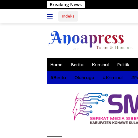
Langsung
Breaking News
Muh
ke
konten
Indeks
Home
Berita
Kriminal
Politik
#Berita
Olahraga
#Kriminal
#Po