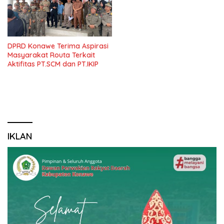
DPRD Konawe Terima Aspirasi
Masyarakat Routa Terkait
Aktifitas PT.SCM dan PT.IKIP
IKLAN