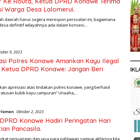
r Ke Routa, Ketua DPRD Konawe Terima
si Warga Desa Lalomerui.
ah daerah harus segera merespon persoalan ini, bagaimana
desa definitif wilayahnya ada dalam konsesi…
tober 9, 2023
asi Polres Konawe Amankan Kayu Ilegal
. Ketua DPRD Konawe: Jangan Beri
IKL
n
kan apresiasi atas tindakan polres konawe, yang berhasil
atusan kubik kayu campuran” Unaaha,…
rlemen
Oktober 2, 2023
DPRD Konawe Hadiri Peringatan Hari
ian Pancasila.
rkat perjuangan dan jasa para pahlawan sampai akhirnya kita