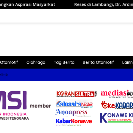
at
Reses di Lambangi, Dr. Ardin Ajak Masyarakat Duk
Otomotif
Olahraga
Tag Berita
Berita Otomotif
Lain
litik