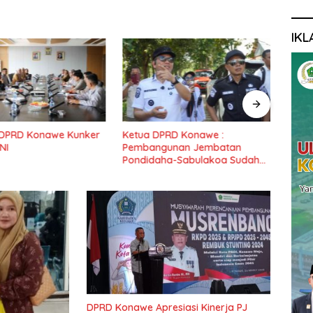
IKL
PRD Konawe :
Dewan Konawe Terima Aspirasi
Ketu
unan Jembatan
Masyarakat Pondidaha dan
Rako
ha-Sabulakoa Sudah
Fordati
Pidan
nantikan Masyarakat
DPRD Konawe Apresiasi Kinerja PJ