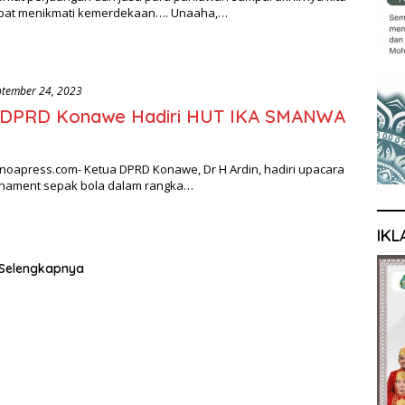
pat menikmati kemerdekaan…. Unaaha,…
ptember 24, 2023
 DPRD Konawe Hadiri HUT IKA SMANWA
noapress.com- Ketua DPRD Konawe, Dr H Ardin, hadiri upacara
ament sepak bola dalam rangka…
IKL
Selengkapnya