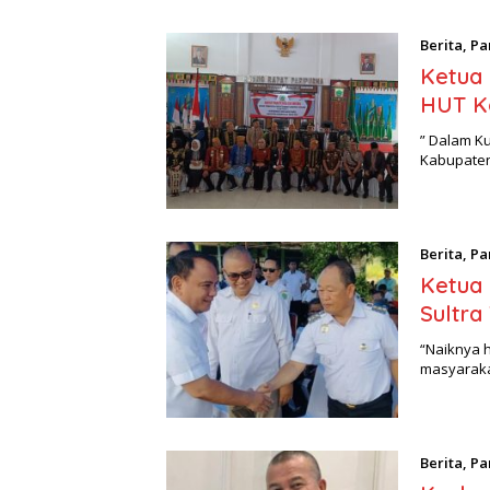
Berita
,
Pa
Ketua
HUT K
” Dalam K
Kabupaten
Berita
,
Pa
Ketua 
Sultra 
“Naiknya h
masyaraka
Berita
,
Pa