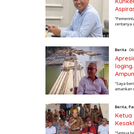
Kunke
Aspira
“Pemerint
ceritanya 
Berita
Ok
Apresi
loging
Ampu
“Saya beri
amankan r
Berita
,
Pa
Ketua 
Kesakt
“Semua be