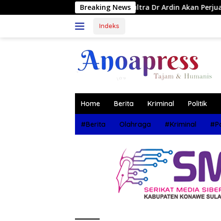
Langsung
nggota DPRD Sultra Dr Ardin Akan Perjuangkan Aspirasi Masyark
Breaking News
ke
konten
Indeks
Home
Berita
Kriminal
Politik
#Berita
Olahraga
#Kriminal
#Po