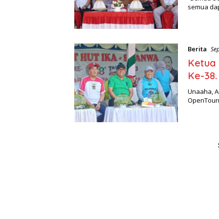
semua da
Berita
Se
Ketua
Ke-38.
Unaaha, A
OpenTourn