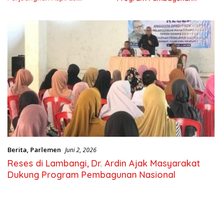
Masyarkat
Nasional
Berita
,
Parlemen
Juni 2, 2026
Reses di Lambangi, Dr. Ardin Ajak Masyarakat
Dukung Program Pembagunan Nasional