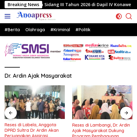
Langsung
 Sidang III Tahun 2026 di Dapil IV Konawe
Breaking News
Reses di 
ke
konten
#Berita
Olahraga
#Kriminal
#Politik
Dr. Ardin Ajak Masyarakat
Reses di Labela, Anggota
Reses di Lambangi, Dr. Ardin
DPRD Sultra Dr Ardin Akan
Ajak Masyarakat Dukung
Perjuangkan Aspirasi
Program Pembagunan