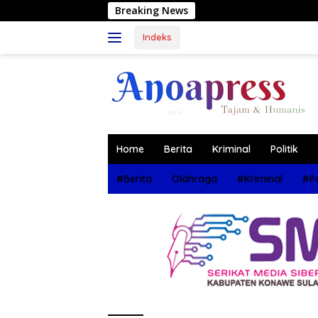
Langsung
Breaking News
ke
konten
Indeks
Home
Berita
Kriminal
Politik
#Berita
Olahraga
#Kriminal
#Po