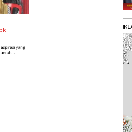
IKL
jak
aspirasi yang
 Daerah…