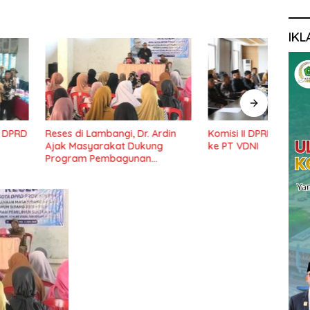
IKL
Komisi II DPRD Konawe Kunker
Ketu
 Lambangi, Dr. Ardin
ke PT VDNI
Pemb
syarakat Dukung
Pond
 Pembagunan
Lama