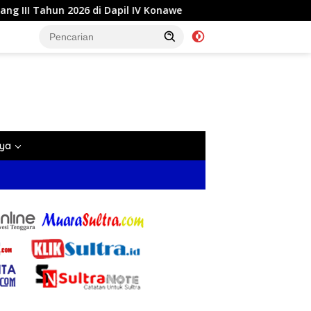
6 di Dapil IV Konawe
Reses di Labela, Anggota DPRD Su
nya