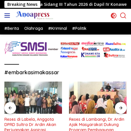
Langsung
Sidang III Tahun 2026 di Dapil IV Konawe
Breaking News
Reses di La
ke
konten
#Berita
Olahraga
#Kriminal
#Politik
#embarkasimakassar
Reses di Labela, Anggota
Reses di Lambangi, Dr. Ardin
DPRD Sultra Dr Ardin Akan
Ajak Masyarakat Dukung
Perjuangkan Aspirasi
Program Pembagunan