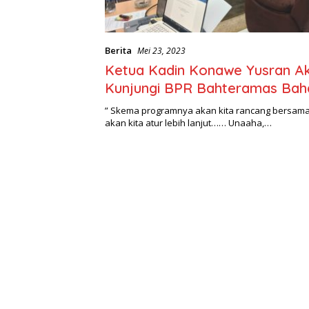
Berita
Mei 23, 2023
Ketua Kadin Konawe Yusran A
Kunjungi BPR Bahteramas Bah
Kerjasama.
” Skema programnya akan kita rancang bersama
akan kita atur lebih lanjut…… Unaaha,…