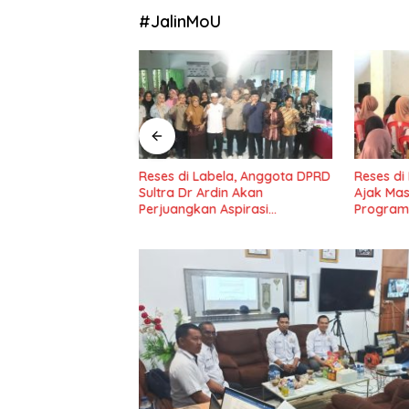
#JalinMoU
adio Tuntaskan
Reses di Labela, Anggota DPRD
Reses di
idang III Tahun
Sultra Dr Ardin Akan
Ajak Ma
il IV Konawe
Perjuangkan Aspirasi
Program
Masyarkat
Nasional