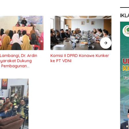
IKL
 Lambangi, Dr. Ardin
Komisi II DPRD Konawe Kunker
Ketu
syarakat Dukung
ke PT VDNI
Pemb
 Pembagunan
Pond
Lama