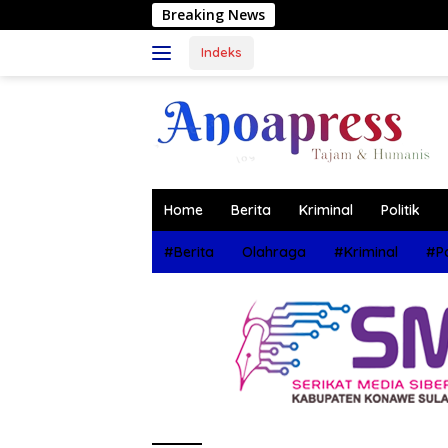
Langsung
Breaking News
Muh
ke
konten
Indeks
Home
Berita
Kriminal
Politik
#Berita
Olahraga
#Kriminal
#Po