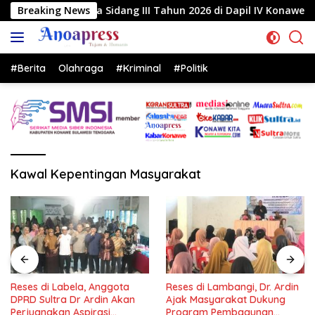
Langsung
 Sidang III Tahun 2026 di Dapil IV Konawe
Breaking News
Reses di 
ke
konten
#Berita
Olahraga
#Kriminal
#Politik
Kawal Kepentingan Masyarakat
Reses di Labela, Anggota
Reses di Lambangi, Dr. Ardin
DPRD Sultra Dr Ardin Akan
Ajak Masyarakat Dukung
Perjuangkan Aspirasi
Program Pembagunan