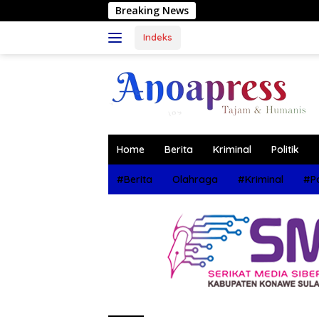
Langsung
Breaking News
Muhammad Wadi
ke
konten
Indeks
Home
Berita
Kriminal
Politik
#Berita
Olahraga
#Kriminal
#Po