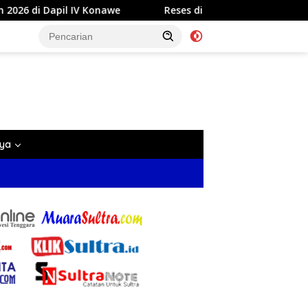
onawe
Reses di Labela, Anggota DPRD Sultra Dr Ardin A
nya