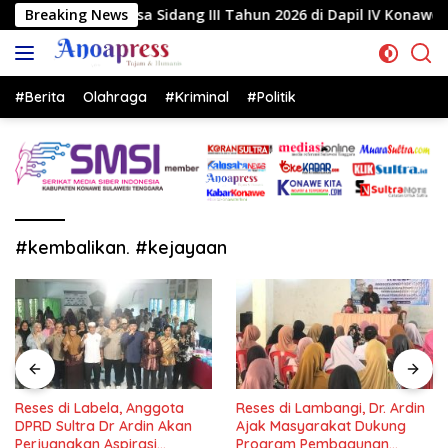
Langsung
a Sidang III Tahun 2026 di Dapil IV Konawe
Breaking News
Reses di
ke
konten
#Berita
Olahraga
#Kriminal
#Politik
#kembalikan. #kejayaan
Reses di Labela, Anggota
Reses di Lambangi, Dr. Ardin
DPRD Sultra Dr Ardin Akan
Ajak Masyarakat Dukung
Perjuangkan Aspirasi
Program Pembagunan