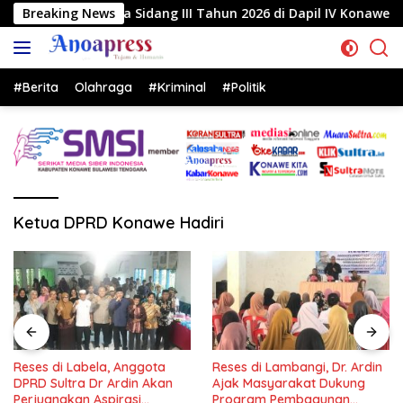
Langsung
a Sidang III Tahun 2026 di Dapil IV Konawe
Breaking News
Reses di 
ke
konten
#Berita
Olahraga
#Kriminal
#Politik
Ketua DPRD Konawe Hadiri
Reses di Labela, Anggota
Reses di Lambangi, Dr. Ardin
DPRD Sultra Dr Ardin Akan
Ajak Masyarakat Dukung
Perjuangkan Aspirasi
Program Pembagunan