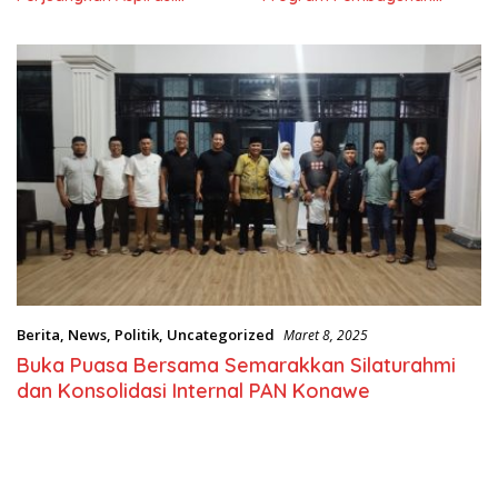
Masyarkat
Nasional
Berita
,
News
,
Politik
,
Uncategorized
Maret 8, 2025
Buka Puasa Bersama Semarakkan Silaturahmi
dan Konsolidasi Internal PAN Konawe