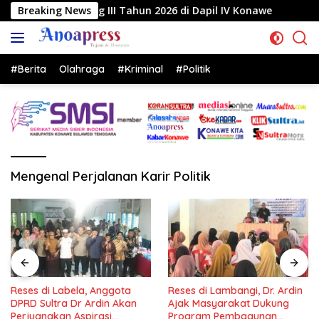
Langsung
g III Tahun 2026 di Dapil IV Konawe
Breaking News
Reses di Labela
ke
konten
#Berita
Olahraga
#Kriminal
#Politik
Mengenal Perjalanan Karir Politik
Reses di Labela, Anggota
Reses di Lambangi, Dr. Ardin
DPRD Sultra Dr Ardin Akan
Ajak Masyarakat Dukung
Perjuangkan Aspirasi
Program Pembagunan