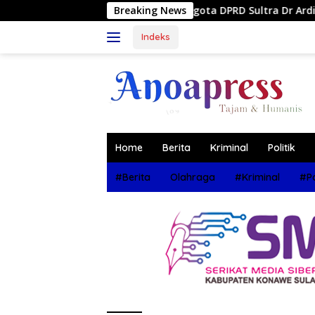
Langsung
eses di Labela, Anggota DPRD Sultra Dr Ardin Akan Perjuangkan
Breaking News
ke
konten
Indeks
Home
Berita
Kriminal
Politik
#Berita
Olahraga
#Kriminal
#Po