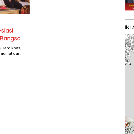
IKL
siasi
 Bangsa
 (Hardiknas)
khidmat dan…