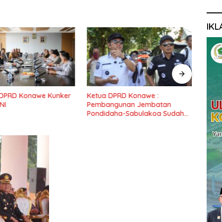
IKL
PRD Konawe :
Dewan Konawe Terima Aspirasi
Ketu
unan Jembatan
Masyarakat Pondidaha dan
Rako
ha-Sabulakoa Sudah
Fordati
Pidan
nantikan Masyarakat