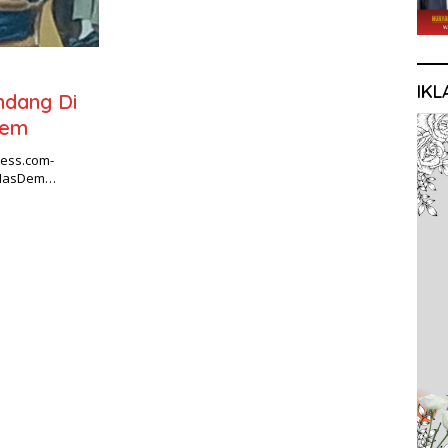
IKL
ndang Di
Dem
ress.com-
i NasDem…