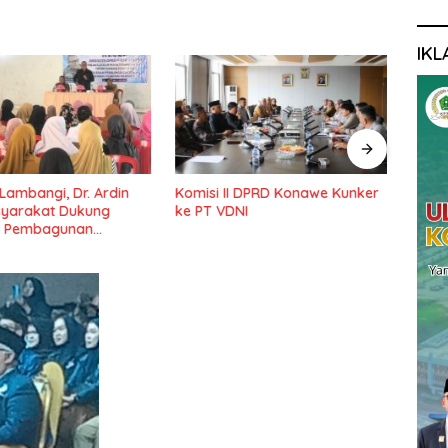
IKL
I DPRD Konawe Kunker
Ketua DPRD Konawe :
Dewa
NI
Pembangunan Jembatan
Masy
Pondidaha-Sabulakoa Sudah
Forda
Lama Dinantikan Masyarakat