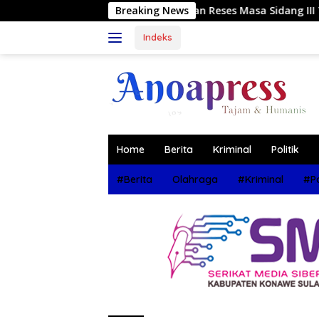
Langsung
 Wadio Tuntaskan Reses Masa Sidang III Tahun 2026 di Dapil
Breaking News
ke
konten
Indeks
Home
Berita
Kriminal
Politik
#Berita
Olahraga
#Kriminal
#Po