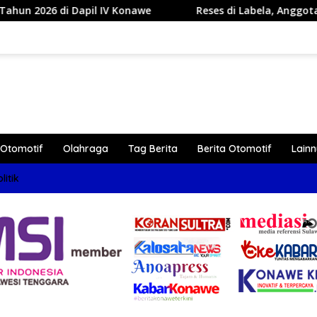
 IV Konawe
Reses di Labela, Anggota DPRD Sultra Dr Ar
Otomotif
Olahraga
Tag Berita
Berita Otomotif
Lain
litik