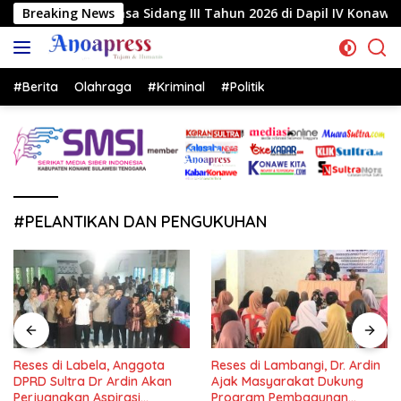
Langsung
sa Sidang III Tahun 2026 di Dapil IV Konawe
Breaking News
Reses d
ke
konten
#Berita
Olahraga
#Kriminal
#Politik
#PELANTIKAN DAN PENGUKUHAN
Reses di Labela, Anggota
Reses di Lambangi, Dr. Ardin
DPRD Sultra Dr Ardin Akan
Ajak Masyarakat Dukung
Perjuangkan Aspirasi
Program Pembagunan