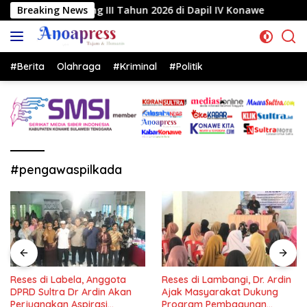
Langsung
g III Tahun 2026 di Dapil IV Konawe
Breaking News
Reses di Labela
ke
konten
#Berita
Olahraga
#Kriminal
#Politik
#pengawaspilkada
Reses di Labela, Anggota
Reses di Lambangi, Dr. Ardin
DPRD Sultra Dr Ardin Akan
Ajak Masyarakat Dukung
Perjuangkan Aspirasi
Program Pembagunan