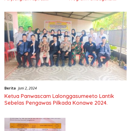
Masyarkat
Nasional
Berita
Juni 2, 2024
Ketua Panwascam Lalonggasumeeto Lantik
Sebelas Pengawas Pilkada Konawe 2024.