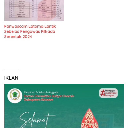
Panwascam Latoma Lantik
Sebelas Pengawas Pilkada
Serentak 2024
IKLAN