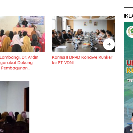
IKL
 Lambangi, Dr. Ardin
Komisi II DPRD Konawe Kunker
Ketu
syarakat Dukung
ke PT VDNI
Pemb
 Pembagunan
Pond
Lama