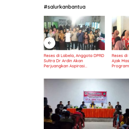
#salurkanbantua
adio Tuntaskan
Reses di Labela, Anggota DPRD
Reses di
idang III Tahun
Sultra Dr Ardin Akan
Ajak Ma
il IV Konawe
Perjuangkan Aspirasi
Program
Masyarkat
Nasional