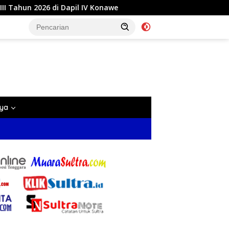
il IV Konawe
Reses di Labela, Anggota DPRD Sultra Dr 
nya