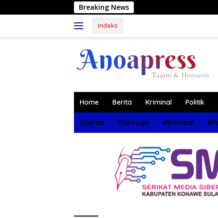
Langsung
Breaking News
Muhamm
ke
konten
Indeks
Home
Berita
Kriminal
Politik
#Berita
Olahraga
#Kriminal
#Po