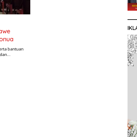
IKL
nawe
wonua
serta bantuan
 dan…