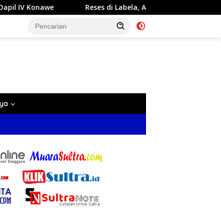
Reses di Labela, Anggota DPRD Sultra Dr Ardin Akan Perjua
nya