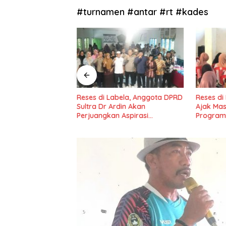
#turnamen #antar #rt #kades
adio Tuntaskan
Reses di Labela, Anggota DPRD
Reses di
idang III Tahun
Sultra Dr Ardin Akan
Ajak Ma
il IV Konawe
Perjuangkan Aspirasi
Program
Masyarkat
Nasional