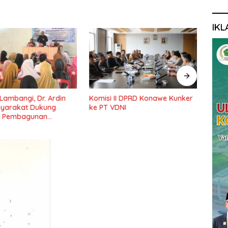
IKL
 Lambangi, Dr. Ardin
Komisi II DPRD Konawe Kunker
Ketu
syarakat Dukung
ke PT VDNI
Pemb
 Pembagunan
Pond
Lama