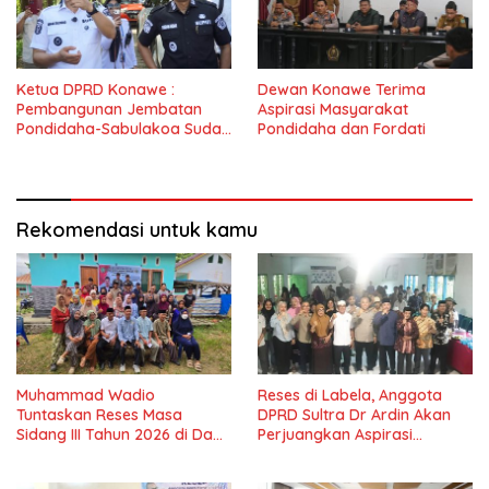
Ketua DPRD Konawe :
Dewan Konawe Terima
Pembangunan Jembatan
Aspirasi Masyarakat
Pondidaha-Sabulakoa Sudah
Pondidaha dan Fordati
Lama Dinantikan
Masyarakat
Rekomendasi untuk kamu
Muhammad Wadio
Reses di Labela, Anggota
Tuntaskan Reses Masa
DPRD Sultra Dr Ardin Akan
Sidang III Tahun 2026 di Dapil
Perjuangkan Aspirasi
IV Konawe
Masyarkat