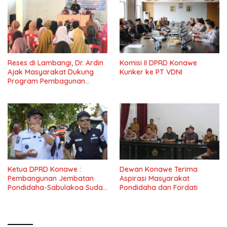
Reses di Lambangi, Dr. Ardin
Komisi II DPRD Konawe
Ajak Masyarakat Dukung
Kunker ke PT VDNI
Program Pembagunan
Nasional
Ketua DPRD Konawe :
Dewan Konawe Terima
Pembangunan Jembatan
Aspirasi Masyarakat
Pondidaha-Sabulakoa Sudah
Pondidaha dan Fordati
Lama Dinantikan
Masyarakat