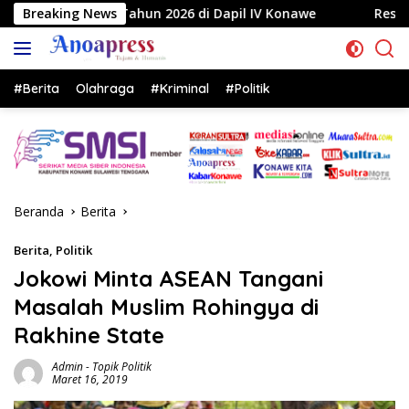
Langsung
un 2026 di Dapil IV Konawe
Breaking News
Reses di Labela, Anggota 
ke
konten
#Berita
Olahraga
#Kriminal
#Politik
Beranda
Berita
Berita
,
Politik
Jokowi Minta ASEAN Tangani
Masalah Muslim Rohingya di
Rakhine State
Admin
-
Topik Politik
Maret 16, 2019