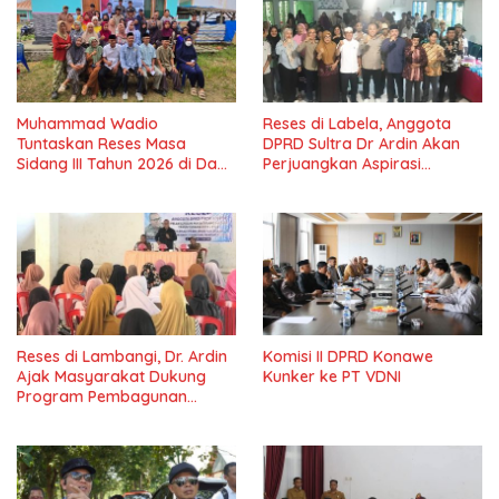
Muhammad Wadio
Reses di Labela, Anggota
Tuntaskan Reses Masa
DPRD Sultra Dr Ardin Akan
Sidang III Tahun 2026 di Dapil
Perjuangkan Aspirasi
IV Konawe
Masyarkat
Reses di Lambangi, Dr. Ardin
Komisi II DPRD Konawe
Ajak Masyarakat Dukung
Kunker ke PT VDNI
Program Pembagunan
Nasional