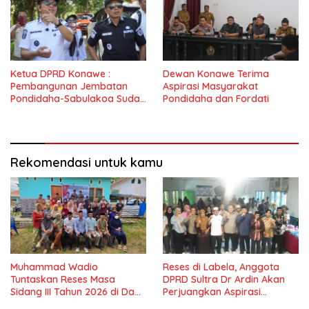
Ketua DPRD Konawe :
Dewan Konawe Terima
Pembangunan Jembatan
Aspirasi Masyarakat
Pondidaha-Sabulakoa Sudah
Pondidaha dan Fordati
Lama Dinantikan
Masyarakat
Rekomendasi untuk kamu
Muhammad Wadio
Reses di Labela, Anggota
Tuntaskan Reses Masa
DPRD Sultra Dr Ardin Akan
Sidang III Tahun 2026 di Dapil
Perjuangkan Aspirasi
IV Konawe
Masyarkat