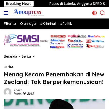
Langsung
Breaking News
Reses di Labela, Anggota DPRD Sultra Dr Ardin Akan P
ke
konten
#Berita
Olahraga
#Kriminal
#Politik
Beranda
Berita
Berita
Menag Kecam Penembakan di New
Zealand: Tak Berperikemanusiaan!
Admin
Maret 16, 2019