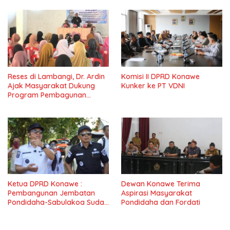
Reses di Lambangi, Dr. Ardin
Komisi II DPRD Konawe
Ajak Masyarakat Dukung
Kunker ke PT VDNI
Program Pembagunan
Nasional
Ketua DPRD Konawe :
Dewan Konawe Terima
Pembangunan Jembatan
Aspirasi Masyarakat
Pondidaha-Sabulakoa Sudah
Pondidaha dan Fordati
Lama Dinantikan
Masyarakat