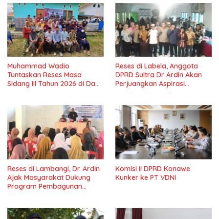
Muhammad Wadio
Reses di Labela, Anggota
Tuntaskan Reses Masa
DPRD Sultra Dr Ardin Akan
Sidang III Tahun 2026 di Dapil
Perjuangkan Aspirasi
IV Konawe
Masyarkat
Reses di Lambangi, Dr. Ardin
Komisi II DPRD Konawe
Ajak Masyarakat Dukung
Kunker ke PT VDNI
Program Pembagunan
Nasional