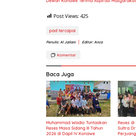
Dewan Konawe Terima Aspirasi Masyarakat
Post Views:
425
pad tercapai
Penulis: Al Jailani
Editor: Anca
Komentar
Baca Juga
Muhammad Wadio Tuntaskan
Reses di
Reses Masa Sidang III Tahun
Sultra D
2026 di Dapil IV Konawe
Perjuang