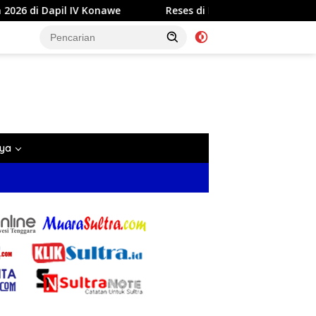
Reses di Labela, Anggota DPRD Sultra Dr Ardin Akan Perjuan
nya