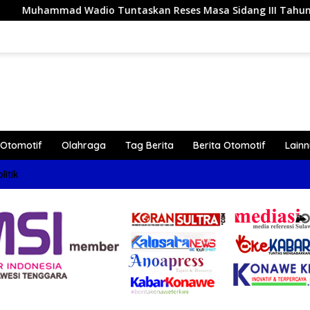
n Reses Masa Sidang III Tahun 2026 di Dapil IV Konawe
Otomotif
Olahraga
Tag Berita
Berita Otomotif
Lain
litik