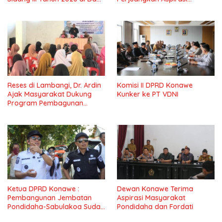
IV Konawe
Masyarkat
Reses di Lambangi, Dr. Ardin
Komisi II DPRD Konawe
Ajak Masyarakat Dukung
Kunker ke PT VDNI
Program Pembagunan
Nasional
Ketua DPRD Konawe :
Dewan Konawe Terima
Pembangunan Jembatan
Aspirasi Masyarakat
Pondidaha-Sabulakoa Sudah
Pondidaha dan Fordati
Lama Dinantikan