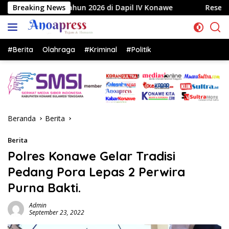
Langsung
2026 di Dapil IV Konawe
Breaking News
Reses di Labela, Anggota DPR
ke
konten
#Berita
Olahraga
#Kriminal
#Politik
Beranda
Berita
Berita
Polres Konawe Gelar Tradisi
Pedang Pora Lepas 2 Perwira
Purna Bakti.
Admin
September 23, 2022