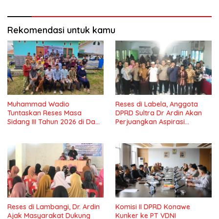
Masyarakat
Rekomendasi untuk kamu
Muhammad Wadio
Reses di Labela, Anggota
Tuntaskan Reses Masa
DPRD Sultra Dr Ardin Akan
Sidang III Tahun 2026 di Dapil
Perjuangkan Aspirasi
IV Konawe
Masyarkat
Reses di Lambangi, Dr. Ardin
Komisi II DPRD Konawe
Ajak Masyarakat Dukung
Kunker ke PT VDNI