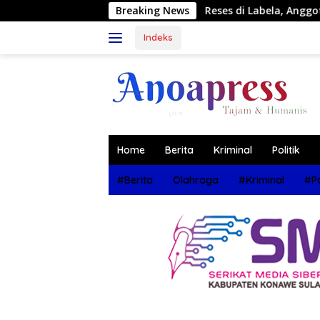
Langsung
we
Reses di Labela, Anggota DPRD Sultra Dr Ardin Akan
Breaking News
ke
konten
Indeks
Home
Berita
Kriminal
Politik
#Berita
Olahraga
#Kriminal
#Po