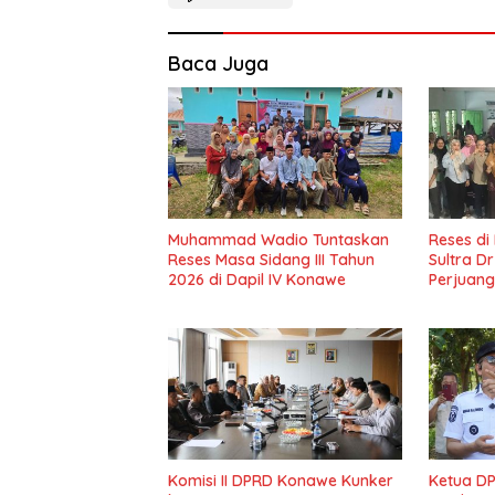
Baca Juga
Muhammad Wadio Tuntaskan
Reses di
Reses Masa Sidang III Tahun
Sultra D
2026 di Dapil IV Konawe
Perjuang
Masyark
Komisi II DPRD Konawe Kunker
Ketua D