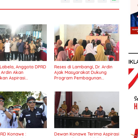
IKL
 Labela, Anggota DPRD
Reses di Lambangi, Dr. Ardin
r Ardin Akan
Ajak Masyarakat Dukung
kan Aspirasi
Program Pembagunan
at
Nasional
PRD Konawe :
Dewan Konawe Terima Aspirasi