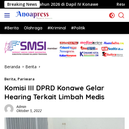
Langsung
26 di Dapil IV Konawe
Breaking News
Reses di Labela, Anggota DPRD 
ke
konten
#Berita
Olahraga
#Kriminal
#Politik
Beranda
Berita
Berita
,
Pariwara
Komisi III DPRD Konawe Gelar
Hearing Terkait Limbah Medis
Admin
Oktober 5, 2022