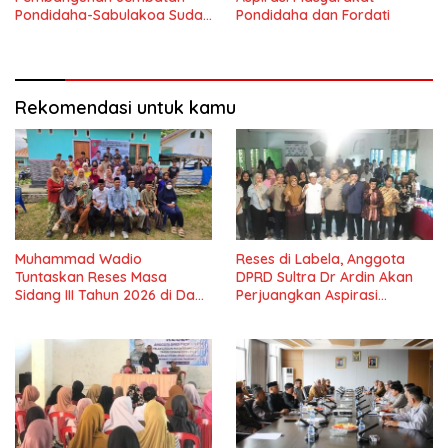
Pondidaha-Sabulakoa Sudah
Pondidaha dan Fordati
Lama Dinantikan
Masyarakat
Rekomendasi untuk kamu
Muhammad Wadio
Reses di Labela, Anggota
Tuntaskan Reses Masa
DPRD Sultra Dr Ardin Akan
Sidang III Tahun 2026 di Dapil
Perjuangkan Aspirasi
IV Konawe
Masyarkat