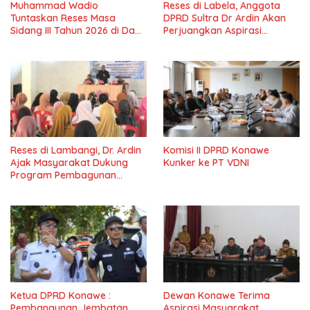
Muhammad Wadio
Reses di Labela, Anggota
Tuntaskan Reses Masa
DPRD Sultra Dr Ardin Akan
Sidang III Tahun 2026 di Dapil
Perjuangkan Aspirasi
IV Konawe
Masyarkat
Reses di Lambangi, Dr. Ardin
Komisi II DPRD Konawe
Ajak Masyarakat Dukung
Kunker ke PT VDNI
Program Pembagunan
Nasional
Ketua DPRD Konawe :
Dewan Konawe Terima
Pembangunan Jembatan
Aspirasi Masyarakat