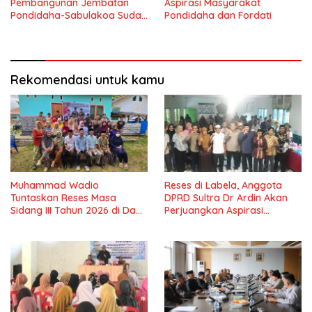
Pembangunan Jembatan
Aspirasi Masyarakat
Pondidaha-Sabulakoa Sudah
Pondidaha dan Fordati
Lama Dinantikan
Masyarakat
Rekomendasi untuk kamu
Muhammad Wadio
Reses di Labela, Anggota
Tuntaskan Reses Masa
DPRD Sultra Dr Ardin Akan
Sidang III Tahun 2026 di Dapil
Perjuangkan Aspirasi
IV Konawe
Masyarkat