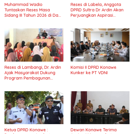
Muhammad Wadio
Reses di Labela, Anggota
Tuntaskan Reses Masa
DPRD Sultra Dr Ardin Akan
Sidang III Tahun 2026 di Dapil
Perjuangkan Aspirasi
IV Konawe
Masyarkat
Reses di Lambangi, Dr. Ardin
Komisi II DPRD Konawe
Ajak Masyarakat Dukung
Kunker ke PT VDNI
Program Pembagunan
Nasional
Ketua DPRD Konawe :
Dewan Konawe Terima