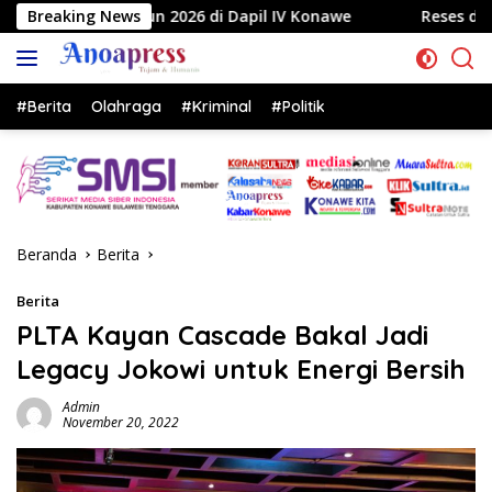
Langsung
6 di Dapil IV Konawe
Breaking News
Reses di Labela, Anggota DPRD S
ke
konten
#Berita
Olahraga
#Kriminal
#Politik
Beranda
Berita
Berita
PLTA Kayan Cascade Bakal Jadi
Legacy Jokowi untuk Energi Bersih
Admin
November 20, 2022