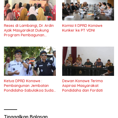
Reses di Lambangi, Dr. Ardin
Komisi II DPRD Konawe
Ajak Masyarakat Dukung
Kunker ke PT VDNI
Program Pembagunan
Nasional
Ketua DPRD Konawe :
Dewan Konawe Terima
Pembangunan Jembatan
Aspirasi Masyarakat
Pondidaha-Sabulakoa Sudah
Pondidaha dan Fordati
Lama Dinantikan
Masyarakat
Tinggalkan Balasan