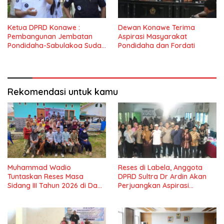
Ketua DPRD Konawe :
Dewan Konawe Terima
Pembangunan Jembatan
Aspirasi Masyarakat
Pondidaha-Sabulakoa Sudah
Pondidaha dan Fordati
Lama Dinantikan
Masyarakat
Rekomendasi untuk kamu
Muhammad Wadio
Reses di Labela, Anggota
Tuntaskan Reses Masa
DPRD Sultra Dr Ardin Akan
Sidang III Tahun 2026 di Dapil
Perjuangkan Aspirasi
IV Konawe
Masyarkat