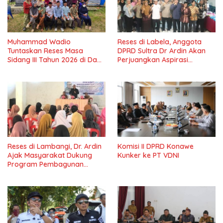
Muhammad Wadio
Reses di Labela, Anggota
Tuntaskan Reses Masa
DPRD Sultra Dr Ardin Akan
Sidang III Tahun 2026 di Dapil
Perjuangkan Aspirasi
IV Konawe
Masyarkat
Reses di Lambangi, Dr. Ardin
Komisi II DPRD Konawe
Ajak Masyarakat Dukung
Kunker ke PT VDNI
Program Pembagunan
Nasional