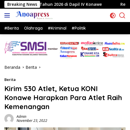
Langsung
 2026 di Dapil IV Konawe
Breaking News
Reses di Labela, Anggota DP
ke
konten
#Berita
Olahraga
#Kriminal
#Politik
Beranda
Berita
Berita
Kirim 530 Atlet, Ketua KONI
Konawe Harapkan Para Atlet Raih
Kemenangan
Admin
November 23, 2022