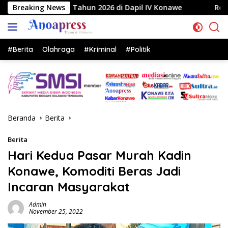
Langsung
2026 di Dapil IV Konawe
Breaking News
Reses di Labela, Anggota DPR
ke
konten
#Berita
Olahraga
#Kriminal
#Politik
Beranda
Berita
Berita
Hari Kedua Pasar Murah Kadin
Konawe, Komoditi Beras Jadi
Incaran Masyarakat
Admin
November 25, 2022