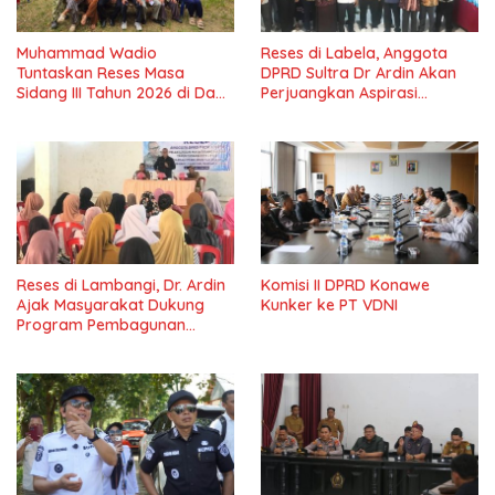
Muhammad Wadio
Reses di Labela, Anggota
Tuntaskan Reses Masa
DPRD Sultra Dr Ardin Akan
Sidang III Tahun 2026 di Dapil
Perjuangkan Aspirasi
IV Konawe
Masyarkat
Reses di Lambangi, Dr. Ardin
Komisi II DPRD Konawe
Ajak Masyarakat Dukung
Kunker ke PT VDNI
Program Pembagunan
Nasional