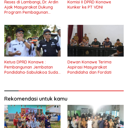
Reses di Lambangi, Dr. Ardin
Komisi II DPRD Konawe
Ajak Masyarakat Dukung
Kunker ke PT VDNI
Program Pembagunan
Nasional
Ketua DPRD Konawe :
Dewan Konawe Terima
Pembangunan Jembatan
Aspirasi Masyarakat
Pondidaha-Sabulakoa Sudah
Pondidaha dan Fordati
Lama Dinantikan
Masyarakat
Rekomendasi untuk kamu