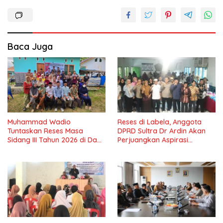
Baca Juga
Muhammad Wadio
Reses di Labela, Anggota
Tuntaskan Reses Masa
DPRD Sultra Dr Ardin Akan
Sidang III Tahun 2026 di Dapil
Perjuangkan Aspirasi
IV Konawe
Masyarkat