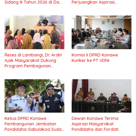
Sidang III Tahun 2026 di Dapil
Perjuangkan Aspirasi
IV Konawe
Masyarkat
Reses di Lambangi, Dr. Ardin
Komisi II DPRD Konawe
Ajak Masyarakat Dukung
Kunker ke PT VDNI
Program Pembagunan
Nasional
Ketua DPRD Konawe :
Dewan Konawe Terima
Pembangunan Jembatan
Aspirasi Masyarakat
Pondidaha-Sabulakoa Sudah
Pondidaha dan Fordati
Lama Dinantikan