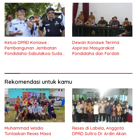
Ketua DPRD Konawe :
Dewan Konawe Terima
Pembangunan Jembatan
Aspirasi Masyarakat
Pondidaha-Sabulakoa Sudah
Pondidaha dan Fordati
Lama Dinantikan
Masyarakat
Rekomendasi untuk kamu
Muhammad Wadio
Reses di Labela, Anggota
Tuntaskan Reses Masa
DPRD Sultra Dr Ardin Akan