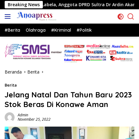
Langsung
bela, Anggota DPRD Sultra Dr Ardin Akan Perjuangkan Aspirasi 
Breaking News
ke
konten
#Berita
Olahraga
#Kriminal
#Politik
Beranda
Berita
Berita
Jelang Natal Dan Tahun Baru 2023
Stok Beras Di Konawe Aman
Admin
November 25, 2022