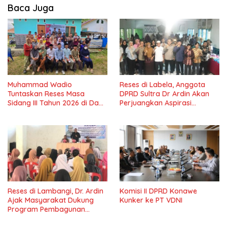
Baca Juga
Muhammad Wadio
Reses di Labela, Anggota
Tuntaskan Reses Masa
DPRD Sultra Dr Ardin Akan
Sidang III Tahun 2026 di Dapil
Perjuangkan Aspirasi
IV Konawe
Masyarkat
Reses di Lambangi, Dr. Ardin
Komisi II DPRD Konawe
Ajak Masyarakat Dukung
Kunker ke PT VDNI
Program Pembagunan
Nasional