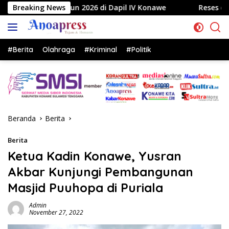
Langsung
6 di Dapil IV Konawe
Breaking News
Reses di Labela, Anggota DPRD S
ke
konten
#Berita
Olahraga
#Kriminal
#Politik
Beranda
Berita
Berita
Ketua Kadin Konawe, Yusran
Akbar Kunjungi Pembangunan
Masjid Puuhopa di Puriala
Admin
November 27, 2022