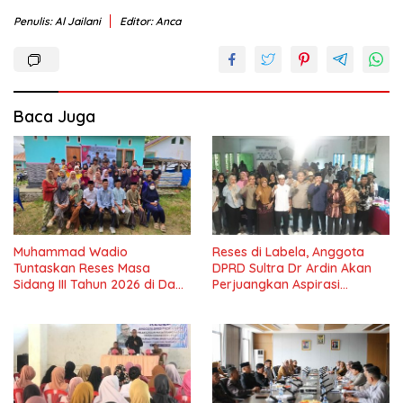
Penulis: Al Jailani
Editor: Anca
Baca Juga
Muhammad Wadio
Reses di Labela, Anggota
Tuntaskan Reses Masa
DPRD Sultra Dr Ardin Akan
Sidang III Tahun 2026 di Dapil
Perjuangkan Aspirasi
IV Konawe
Masyarkat