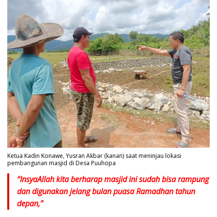
Ketua Kadin Konawe, Yusran Akbar (kanan) saat meninjau lokasi
pembangunan masjid di Desa Puuhopa
“InsyaAllah kita berharap masjid ini sudah bisa rampung
dan digunakan jelang bulan puasa Ramadhan tahun
depan,”