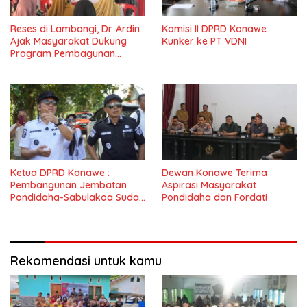
Reses di Lambangi, Dr. Ardin
Komisi II DPRD Konawe
Ajak Masyarakat Dukung
Kunker ke PT VDNI
Program Pembagunan
Nasional
Ketua DPRD Konawe :
Dewan Konawe Terima
Pembangunan Jembatan
Aspirasi Masyarakat
Pondidaha-Sabulakoa Sudah
Pondidaha dan Fordati
Lama Dinantikan
Masyarakat
Rekomendasi untuk kamu