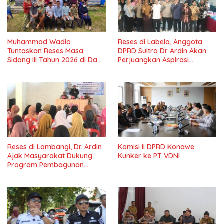
Muhammad Wadio
Reses di Labela, Anggota
Tuntaskan Reses Masa
DPRD Sultra Dr Ardin Akan
Sidang III Tahun 2026 di Dapil
Perjuangkan Aspirasi
IV Konawe
Masyarkat
Reses di Lambangi, Dr. Ardin
Komisi II DPRD Konawe
Ajak Masyarakat Dukung
Kunker ke PT VDNI
Program Pembagunan
Nasional