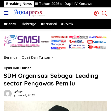
Langsung
ng III Tahun 2026 di Dapil IV Konawe
Breaking News
Reses di Label
ke
konten
#Berita
Olahraga
#Kriminal
#Politik
Beranda
Opini Dan Tulisan
Opini Dan Tulisan
SDM Organisasi Sebagai Leading
sector Pengawas Pemilu
Admin
Januari 4, 2023