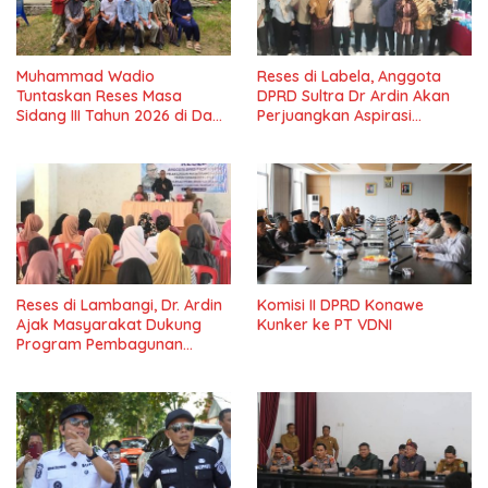
Muhammad Wadio
Reses di Labela, Anggota
Tuntaskan Reses Masa
DPRD Sultra Dr Ardin Akan
Sidang III Tahun 2026 di Dapil
Perjuangkan Aspirasi
IV Konawe
Masyarkat
Reses di Lambangi, Dr. Ardin
Komisi II DPRD Konawe
Ajak Masyarakat Dukung
Kunker ke PT VDNI
Program Pembagunan
Nasional