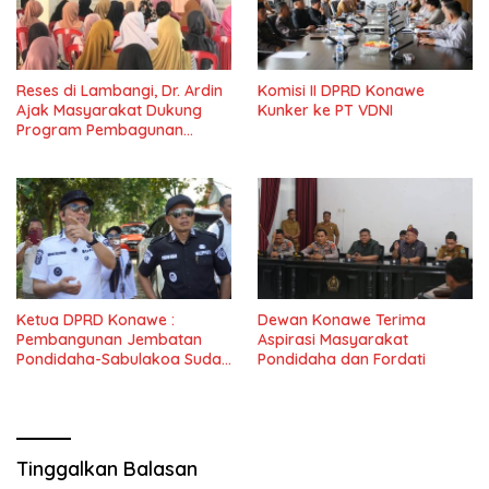
Reses di Lambangi, Dr. Ardin
Komisi II DPRD Konawe
Ajak Masyarakat Dukung
Kunker ke PT VDNI
Program Pembagunan
Nasional
Ketua DPRD Konawe :
Dewan Konawe Terima
Pembangunan Jembatan
Aspirasi Masyarakat
Pondidaha-Sabulakoa Sudah
Pondidaha dan Fordati
Lama Dinantikan
Masyarakat
Tinggalkan Balasan