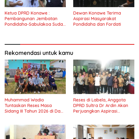
Ketua DPRD Konawe :
Dewan Konawe Terima
Pembangunan Jembatan
Aspirasi Masyarakat
Pondidaha-Sabulakoa Sudah
Pondidaha dan Fordati
Lama Dinantikan
Masyarakat
Rekomendasi untuk kamu
Muhammad Wadio
Reses di Labela, Anggota
Tuntaskan Reses Masa
DPRD Sultra Dr Ardin Akan
Sidang III Tahun 2026 di Dapil
Perjuangkan Aspirasi
IV Konawe
Masyarkat