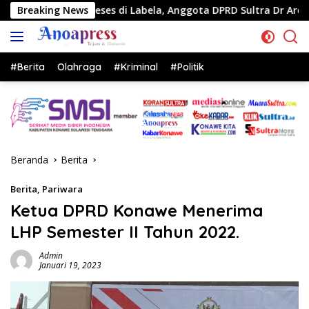
Langsung
Breaking News
Reses di Labela, Anggota DPRD Sultra Dr Ardin Akan Perj
ke
konten
#Berita
Olahraga
#Kriminal
#Politik
Beranda
Berita
Berita
,
Pariwara
Ketua DPRD Konawe Menerima
LHP Semester II Tahun 2022.
Admin
Januari 19, 2023