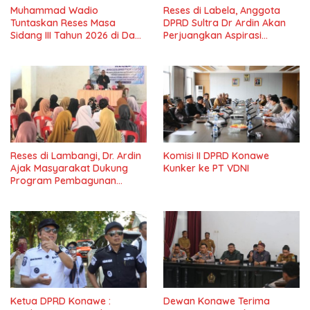
Muhammad Wadio
Reses di Labela, Anggota
Tuntaskan Reses Masa
DPRD Sultra Dr Ardin Akan
Sidang III Tahun 2026 di Dapil
Perjuangkan Aspirasi
IV Konawe
Masyarkat
Reses di Lambangi, Dr. Ardin
Komisi II DPRD Konawe
Ajak Masyarakat Dukung
Kunker ke PT VDNI
Program Pembagunan
Nasional
Ketua DPRD Konawe :
Dewan Konawe Terima