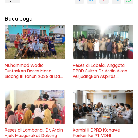
Baca Juga
Muhammad Wadio
Reses di Labela, Anggota
Tuntaskan Reses Masa
DPRD Sultra Dr Ardin Akan
Sidang III Tahun 2026 di Dapil
Perjuangkan Aspirasi
IV Konawe
Masyarkat
Reses di Lambangi, Dr. Ardin
Komisi II DPRD Konawe
Ajak Masyarakat Dukung
Kunker ke PT VDNI