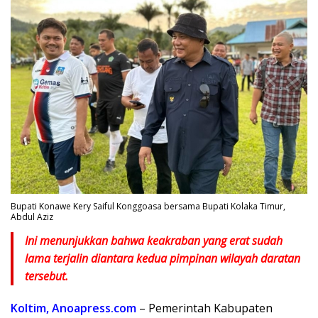
Bupati Konawe Kery Saiful Konggoasa bersama Bupati Kolaka Timur,
Abdul Aziz
Ini menunjukkan bahwa keakraban yang erat sudah
lama terjalin diantara kedua pimpinan wilayah daratan
tersebut.
Koltim, Anoapress.com
– Pemerintah Kabupaten