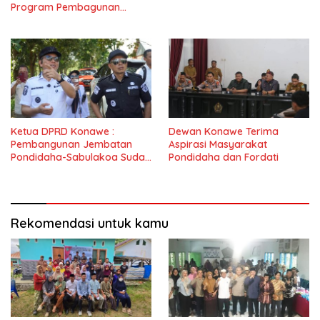
Program Pembagunan
Nasional
Ketua DPRD Konawe :
Dewan Konawe Terima
Pembangunan Jembatan
Aspirasi Masyarakat
Pondidaha-Sabulakoa Sudah
Pondidaha dan Fordati
Lama Dinantikan
Masyarakat
Rekomendasi untuk kamu