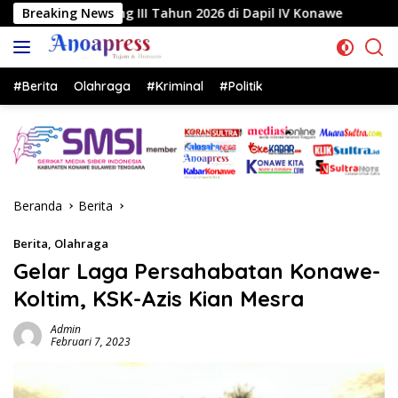
Langsung
 Tahun 2026 di Dapil IV Konawe
Breaking News
Reses di Labela, Angg
ke
konten
#Berita
Olahraga
#Kriminal
#Politik
Beranda
Berita
Berita
,
Olahraga
Gelar Laga Persahabatan Konawe-
Koltim, KSK-Azis Kian Mesra
Admin
Februari 7, 2023