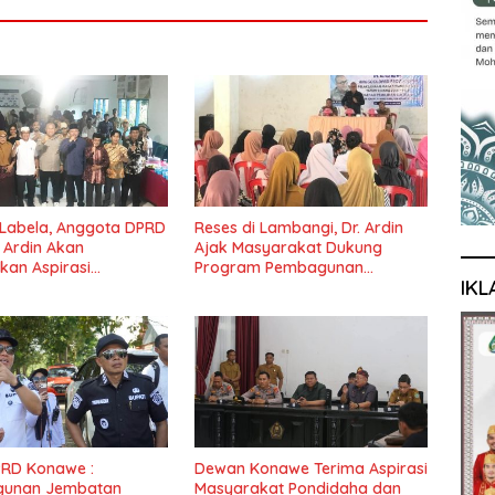
 Labela, Anggota DPRD
Reses di Lambangi, Dr. Ardin
r Ardin Akan
Ajak Masyarakat Dukung
kan Aspirasi
Program Pembagunan
IKL
at
Nasional
PRD Konawe :
Dewan Konawe Terima Aspirasi
unan Jembatan
Masyarakat Pondidaha dan