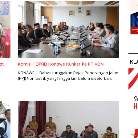
IKL
at
Komisi II DPRD Konawe Kunker ke PT VDNI
KONAWE, – Bahas tunggakan Pajak Penerangan Jalan
(PPJ) Non Listrik yang hingga kini belum disetorkan…