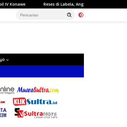
di Labela, Anggota DPRD Sultra Dr Ardin Akan Perjuangkan Aspi
nya