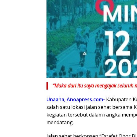
“Maka dari itu saya mengajak seluruh 
Unaaha, Anoapress.com-
Kabupaten Ko
salah satu lokasi jalan sehat bersama
kegiatan tersebut dalam rangka memper
mendatang.
Jalan sehat berkonsep “Estafet Obor 