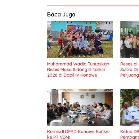
Baca Juga
Muhammad Wadio Tuntaskan
Reses di
Reses Masa Sidang III Tahun
Sultra D
2026 di Dapil IV Konawe
Perjuang
Masyark
Komisi II DPRD Konawe Kunker
Ketua D
ke PT VDNI
Pembang