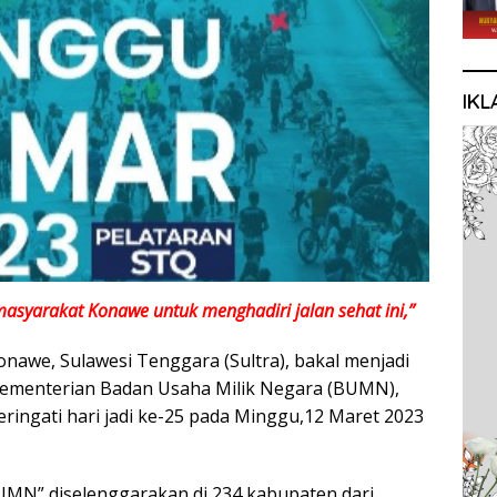
IKL
masyarakat Konawe untuk menghadiri jalan sehat ini,”
nawe, Sulawesi Tenggara (Sultra), bakal menjadi
 Kementerian Badan Usaha Milik Negara (BUMN),
ingati hari jadi ke-25 pada Minggu,12 Maret 2023
BUMN” diselenggarakan di 234 kabupaten dari