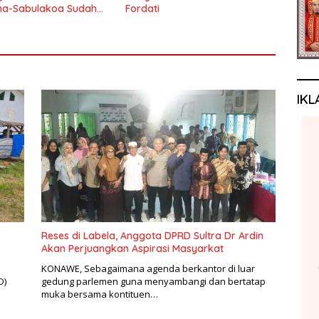
ha-Sabulakoa Sudah
Fordati
nantikan Masyarakat
IKL
Reses di Labela, Anggota DPRD Sultra Dr Ardin
Akan Perjuangkan Aspirasi Masyarkat
KONAWE, Sebagaimana agenda berkantor di luar
D)
gedung parlemen guna menyambangi dan bertatap
muka bersama kontituen…