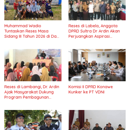
Muhammad Wadio
Reses di Labela, Anggota
Tuntaskan Reses Masa
DPRD Sultra Dr Ardin Akan
Sidang III Tahun 2026 di Dapil
Perjuangkan Aspirasi
IV Konawe
Masyarkat
Reses di Lambangi, Dr. Ardin
Komisi II DPRD Konawe
Ajak Masyarakat Dukung
Kunker ke PT VDNI
Program Pembagunan
Nasional