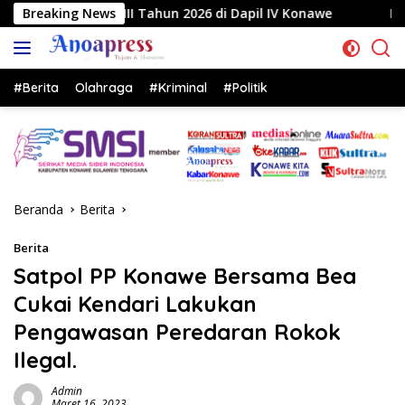
Langsung
Tahun 2026 di Dapil IV Konawe
Breaking News
Reses di Labela, Anggo
ke
konten
#Berita
Olahraga
#Kriminal
#Politik
Beranda
Berita
Berita
Satpol PP Konawe Bersama Bea
Cukai Kendari Lakukan
Pengawasan Peredaran Rokok
Ilegal.
Admin
Maret 16, 2023