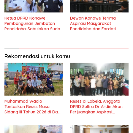
Ketua DPRD Konawe :
Dewan Konawe Terima
Pembangunan Jembatan
Aspirasi Masyarakat
Pondidaha-Sabulakoa Sudah
Pondidaha dan Fordati
Lama Dinantikan
Masyarakat
Rekomendasi untuk kamu
Muhammad Wadio
Reses di Labela, Anggota
Tuntaskan Reses Masa
DPRD Sultra Dr Ardin Akan
Sidang III Tahun 2026 di Dapil
Perjuangkan Aspirasi
IV Konawe
Masyarkat