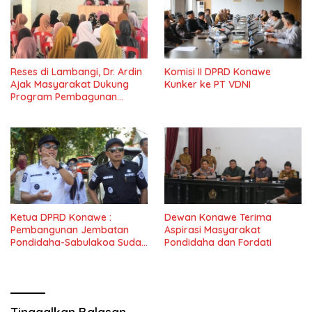
Reses di Lambangi, Dr. Ardin
Komisi II DPRD Konawe
Ajak Masyarakat Dukung
Kunker ke PT VDNI
Program Pembagunan
Nasional
Ketua DPRD Konawe :
Dewan Konawe Terima
Pembangunan Jembatan
Aspirasi Masyarakat
Pondidaha-Sabulakoa Sudah
Pondidaha dan Fordati
Lama Dinantikan
Masyarakat